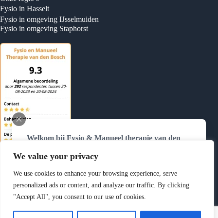
Fysio in Hasselt
Fysio in omgeving IJsselmuiden
Fysio in omgeving Staphorst
Welkom bij Fysio & Manueel therapie van den
Bosch
We value your privacy
Wij zijn telefonisch bereikbaar van
maandag tot en
met donderdag van 8.30 tot 12.00 uur
op
0384775370
We use cookies to enhance your browsing experience, serve
Buiten deze tijden kunt u ons altijd mailen via
personalized ads or content, and analyze our traffic. By clicking
info@fysiovdbosch.nl
of uw afspraak zelf
online
"Accept All", you consent to our use of cookies.
Copyright © 2026 Fysio & Manueel Therapie van den Bosch
inplannen
.
- Hasselt Website laten maken door
Best4u Media B.V.