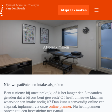
Ga
naar
Afspraak maken
de
inhoud
Afspraak maken
Nieuwe patiënten en intake-afspraken
Bent u nieuw bij onze praktijk, of is het langer dan 3 maanden
geleden dat u bij ons bent geweest? Of heeft u nieuwe klachten
waarvoor een intake nodig is? Dan kunt u eenvoudig online een
afspraak inplannen via onze
online planner
. Na het inplannen
ontvangt u een bevestiging per e-mail.