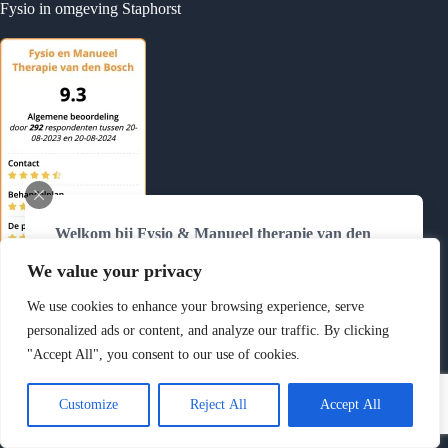
Fysio in omgeving Staphorst
Welkom bij Fysio & Manueel therapie van den
Bosch
We value your privacy
Wij zijn telefonisch bereikbaar van
maandag tot en
met donderdag van 8.30 tot 12.00 uur
op
0384775370
We use cookies to enhance your browsing experience, serve
Buiten deze tijden kunt u ons altijd mailen via
personalized ads or content, and analyze our traffic. By clicking
info@fysiovdbosch.nl
of uw afspraak zelf
online
"Accept All", you consent to our use of cookies.
Copyright © 2026 Fysio & Manueel Therapie van den Bosch
inplannen
.
- Hasselt Website laten maken door
Best4u Media B.V.
Customize
Reject All
Accept All
Privacyverklaring
-
Sitemap